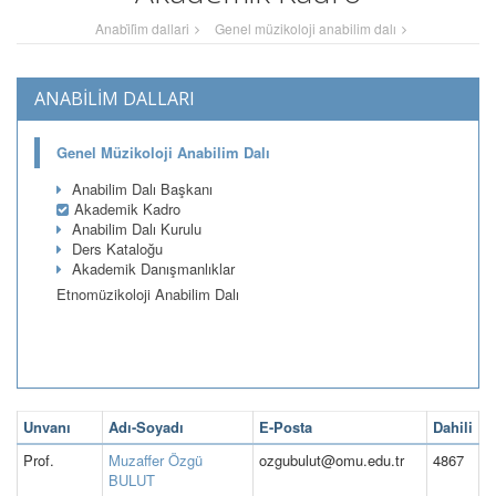
Anabi̇li̇m dallari
Genel müzikoloji anabilim dalı
ANABİLİM DALLARI
Genel Müzikoloji Anabilim Dalı
Anabilim Dalı Başkanı
Akademik Kadro
Anabilim Dalı Kurulu
Ders Kataloğu
Akademik Danışmanlıklar
Etnomüzikoloji Anabilim Dalı
Unvanı
Adı-Soyadı
E-Posta
Dahili
Prof.
Muzaffer Özgü
ozgubulut@omu.edu.tr
4867
BULUT