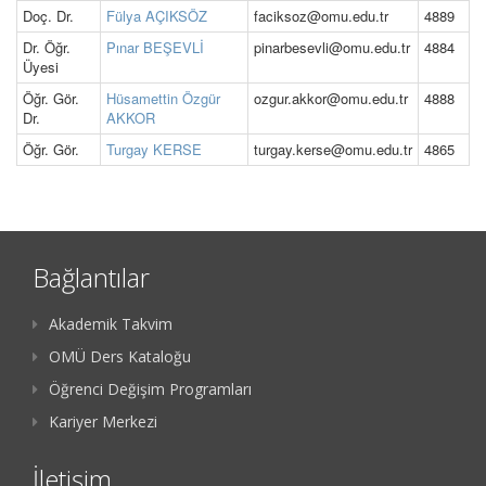
Doç. Dr.
Fülya AÇIKSÖZ
faciksoz@omu.edu.tr
4889
Dr. Öğr.
Pınar BEŞEVLİ
pinarbesevli@omu.edu.tr
4884
Üyesi
Öğr. Gör.
Hüsamettin Özgür
ozgur.akkor@omu.edu.tr
4888
Dr.
AKKOR
Öğr. Gör.
Turgay KERSE
turgay.kerse@omu.edu.tr
4865
Bağlantılar
Akademik Takvim
OMÜ Ders Kataloğu
Öğrenci Değişim Programları
Kariyer Merkezi
İletişim