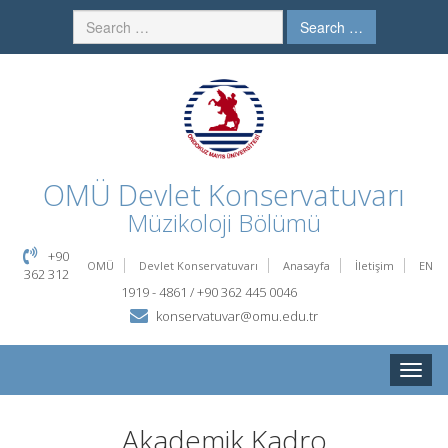
Search …
OMÜ
Devlet Konservatuvarı
Müzikoloji Bölümü
+90
OMÜ
Devlet Konservatuvarı
Anasayfa
İletişim
EN
362 312
1919 - 4861 / +90 362 445 0046
konservatuvar@omu.edu.tr
Toggle
naviga
Akademik Kadro